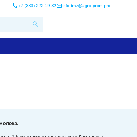
+7 (383) 222-19-32
info-tmz@agro-prom.pro
 молока.
го в 1,5 км от животноводческого Комплекса,