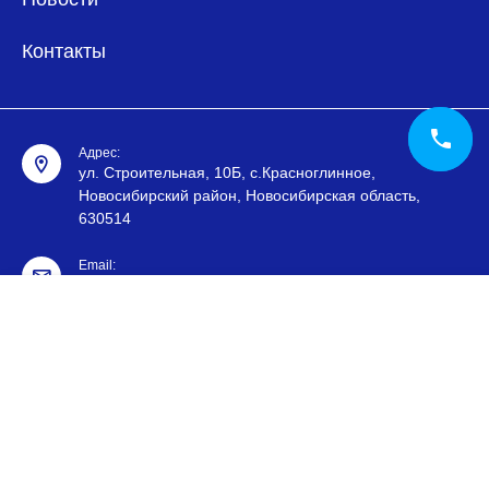
Контакты
phone
Адрес:
ул. Строительная, 10Б, с.Красноглинное,
Новосибирский район, Новосибирская область,
630514
Email:
info-tmz@agro-prom.pro
В наличии
Телефон:
Оставить заявку
+7 (383) 222-19-32